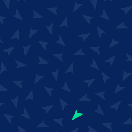
Bon plan
Bénéficiez du
chèque diagnostic
Cyber de la région
Ile-de-France