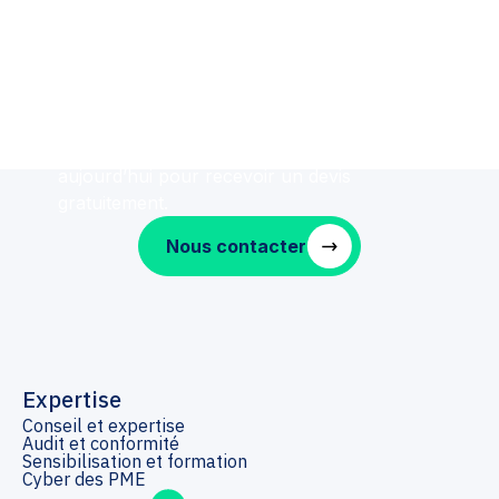
Secure your
business
Contactez-nous et prenez rendez-vous dès
aujourd’hui pour recevoir un devis
gratuitement.
Nous contacter
Expertise
Conseil et expertise
Audit et conformité
Sensibilisation et formation
Cyber des PME