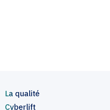
Guide des bonnes
pratiques et checklist
de sécurité pour
Google Workspace
La qualité
Cyberlift