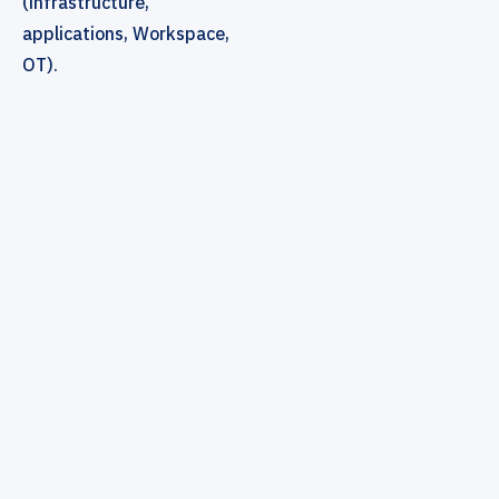
(infrastructure,
applications, Workspace,
OT).
Label
Cyberlift est
labellisé France
Cyber Security